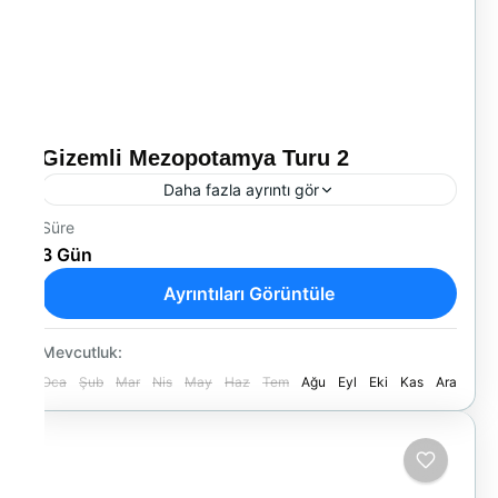
Gizemli Mezopotamya Turu 2
Daha fazla ayrıntı gör
Süre
Gaziantep – Şanlıurfa – Diyarbakır
3 Gün
Medeniyetlerin Beşiğine Yolculuk
Ayrıntıları Görüntüle
Yurtiçi Turları
Mevcutluk:
Oca
Şub
Mar
Nis
May
Haz
Tem
Ağu
Eyl
Eki
Kas
Ara