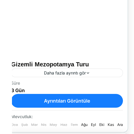
Gizemli Mezopotamya Turu
Daha fazla ayrıntı gör
Süre
Mardin – Şanlıurfa – Diyarbakır Medeniyetlerin
3 Gün
Beşiğine Yolculuk
Ayrıntıları Görüntüle
Yurtiçi Turları
Mevcutluk:
Oca
Şub
Mar
Nis
May
Haz
Tem
Ağu
Eyl
Eki
Kas
Ara