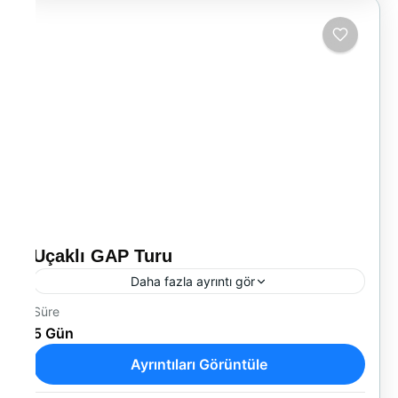
Uçaklı GAP Turu
Daha fazla ayrıntı gör
Süre
Bereketli Hilal Mezopotamya’yı Keşfet
5 Gün
Gaziantep – Şanlıurfa – Mardin – DiyarbakırSıra
Gecesi Dahil Medeniyetlerin Beşiğine Yolculuk
Ayrıntıları Görüntüle
Yurtiçi Turları