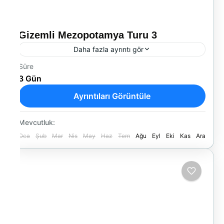
Gizemli Mezopotamya Turu 3
Daha fazla ayrıntı gör
Süre
Gaziantep – Şanlıurfa – Diyarbakır
3 Gün
Medeniyetlerin Beşiğine Yolculuk
Ayrıntıları Görüntüle
Yurtiçi Turları
Mevcutluk:
Oca
Şub
Mar
Nis
May
Haz
Tem
Ağu
Eyl
Eki
Kas
Ara