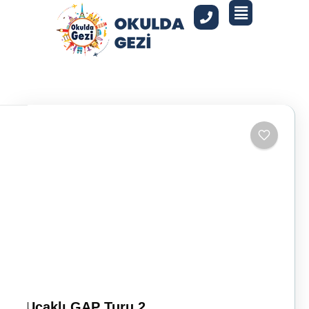
Uçaklı GAP Turu 2