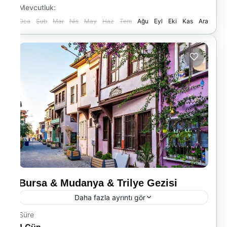
Mevcutluk:
Oca
Şub
Mar
Nis
May
Haz
Tem
Ağu
Eyl
Eki
Kas
Ara
Bursa & Mudanya & Trilye Gezisi
Daha fazla ayrıntı gör
Süre
05:00 Okul bahçesinde buluşma, 05:30
1 Gün