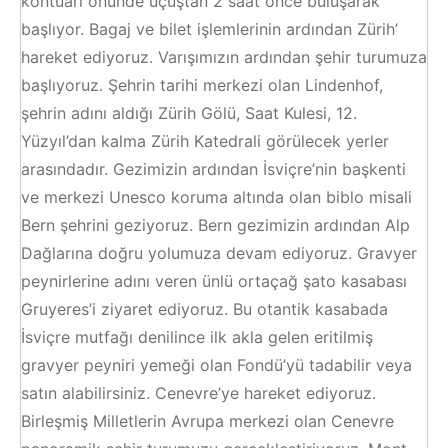
kontuarı önünde uçuştan 2 saat önce buluşarak
başlıyor. Bagaj ve bilet işlemlerinin ardından Zürih’
hareket ediyoruz. Varışımızın ardından şehir turumuza
başlıyoruz. Şehrin tarihi merkezi olan Lindenhof,
şehrin adını aldığı Zürih Gölü, Saat Kulesi, 12.
Yüzyıl’dan kalma Zürih Katedrali görülecek yerler
arasındadır. Gezimizin ardından İsviçre’nin başkenti
ve merkezi Unesco koruma altında olan biblo misali
Bern şehrini geziyoruz. Bern gezimizin ardından Alp
Dağlarına doğru yolumuza devam ediyoruz. Gravyer
peynirlerine adını veren ünlü ortaçağ şato kasabası
Gruyeres’i ziyaret ediyoruz. Bu otantik kasabada
İsviçre mutfağı denilince ilk akla gelen eritilmiş
gravyer peyniri yemeği olan Fondü’yü tadabilir veya
satın alabilirsiniz. Cenevre’ye hareket ediyoruz.
Birleşmiş Milletlerin Avrupa merkezi olan Cenevre