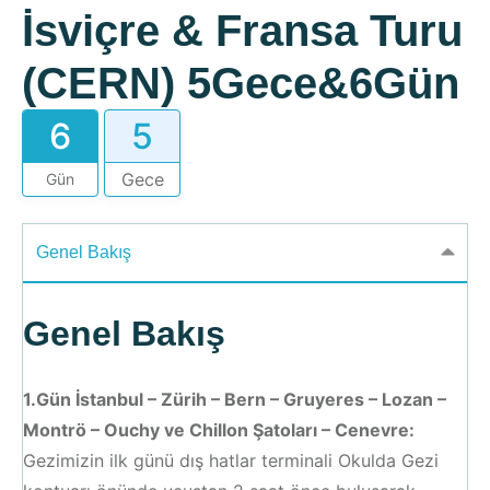
İsviçre & Fransa Turu
(CERN) 5Gece&6Gün
6
5
Gün
Genel Bakış
Genel Bakış
1.Gün İstanbul – Zürih – Bern – Gruyeres – Lozan –
Montrö – Ouchy ve Chillon Şatoları – Cenevre:
Gezimizin ilk günü dış hatlar terminali Okulda Gezi